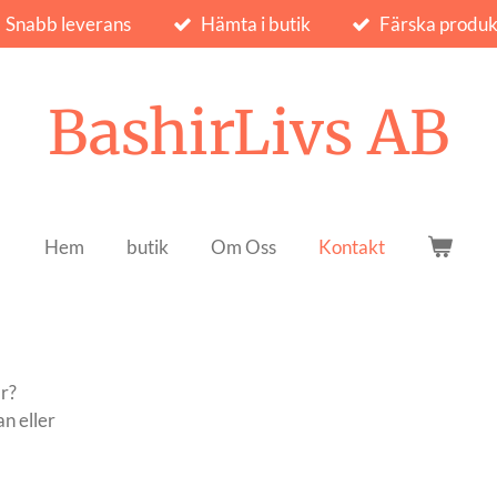
Snabb leverans
Hämta i butik
Färska produk
BashirLivs AB
Hem
butik
Om Oss
Kontakt
ar?
n eller