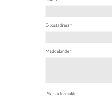
E-postadress *
Meddelande *
Skicka formulär